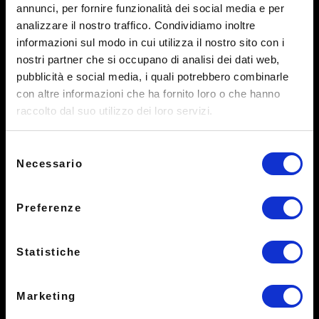
annunci, per fornire funzionalità dei social media e per
Tra le opzioni proposte:
analizzare il nostro traffico. Condividiamo inoltre
informazioni sul modo in cui utilizza il nostro sito con i
1 Primo +
nostri partner che si occupano di analisi dei dati web,
pubblicità e social media, i quali potrebbero combinarle
1 Secondo +
con altre informazioni che ha fornito loro o che hanno
raccolto dal suo utilizzo dei loro servizi.
1 Contorno
Selezione
(Coperto incluso / Escluse bevande)
Necessario
del
consenso
Preferenze
Statistiche
MENÙ DEGUSTAZIONE
Marketing