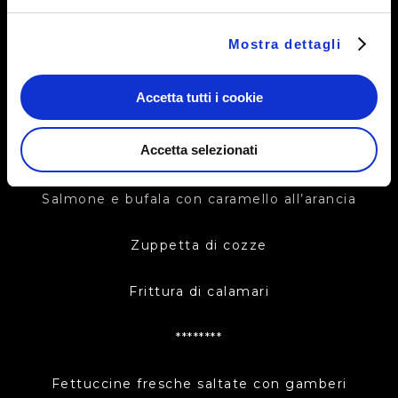
(45€)
Antipasto misto di pesce al piatto
Mostra dettagli
Spiedino di polpo in crosta di semola e
Accetta tutti i cookie
cocco
Accetta selezionati
Gambero dorato in crosta di pasta kataifi
Salmone e bufala con caramello all’arancia
Zuppetta di cozze
Frittura di calamari
********
Fettuccine fresche saltate con gamberi